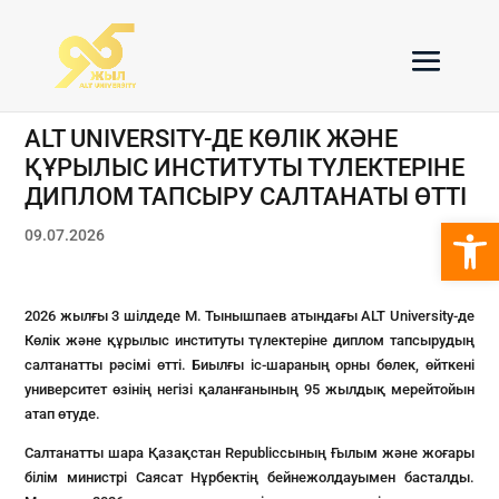
ALT UNIVERSITY-ДЕ КӨЛІК ЖӘНЕ
ҚҰРЫЛЫС ИНСТИТУТЫ ТҮЛЕКТЕРІНЕ
ДИПЛОМ ТАПСЫРУ САЛТАНАТЫ ӨТТІ
Open 
09.07.2026
2026 жылғы 3 шілдеде М. Тынышпаев атындағы ALT University-де
Көлік және құрылыс институты түлектеріне диплом тапсырудың
салтанатты рәсімі өтті. Биылғы іс-шараның орны бөлек, өйткені
университет өзінің негізі қаланғанының 95 жылдық мерейтойын
атап өтуде.
Салтанатты шара Қазақстан Republicсының Ғылым және жоғары
білім министрі Саясат Нұрбектің бейнежолдауымен басталды.