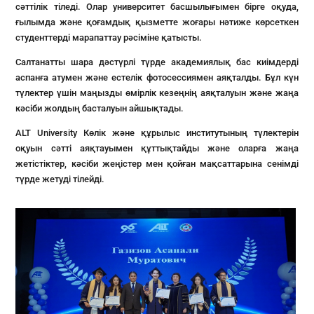
сәттілік тіледі. Олар университет басшылығымен бірге оқуда,
ғылымда және қоғамдық қызметте жоғары нәтиже көрсеткен
студенттерді марапаттау рәсіміне қатысты.
Салтанатты шара дәстүрлі түрде академиялық бас киімдерді
аспанға атумен және естелік фотосессиямен аяқталды. Бұл күн
түлектер үшін маңызды өмірлік кезеңнің аяқталуын және жаңа
кәсіби жолдың басталуын айшықтады.
ALT University Көлік және құрылыс институтының түлектерін
оқуын сәтті аяқтауымен құттықтайды және оларға жаңа
жетістіктер, кәсіби жеңістер мен қойған мақсаттарына сенімді
түрде жетуді тілейді.