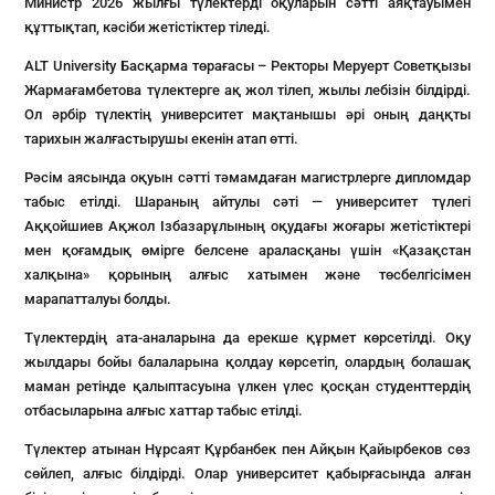
Министр 2026 жылғы түлектерді оқуларын сәтті аяқтауымен
құттықтап, кәсіби жетістіктер тіледі.
ALT University Басқарма төрағасы – Ректоры Меруерт Советқызы
Жармағамбетова түлектерге ақ жол тілеп, жылы лебізін білдірді.
Ол әрбір түлектің университет мақтанышы әрі оның даңқты
тарихын жалғастырушы екенін атап өтті.
Рәсім аясында оқуын сәтті тәмамдаған магистрлерге дипломдар
табыс етілді. Шараның айтулы сәті — университет түлегі
Аққойшиев Ақжол Ізбазарұлының оқудағы жоғары жетістіктері
мен қоғамдық өмірге белсене араласқаны үшін «Қазақстан
халқына» қорының алғыс хатымен және төсбелгісімен
марапатталуы болды.
Түлектердің ата-аналарына да ерекше құрмет көрсетілді. Оқу
жылдары бойы балаларына қолдау көрсетіп, олардың болашақ
маман ретінде қалыптасуына үлкен үлес қосқан студенттердің
отбасыларына алғыс хаттар табыс етілді.
Түлектер атынан Нұрсаят Құрбанбек пен Айқын Қайырбеков сөз
сөйлеп, алғыс білдірді. Олар университет қабырғасында алған