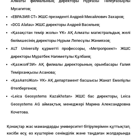
Алматы филиалының директоры Нұрғазы Төлеуғазыұлы
Мусагитов;
«ЕВРАЗИЯ СТ» ЖШС президенті Андрей Михайлович Захаров;
«DCG Alatau» ЖШС директоры Андрей Васильев;
«Қазақстан темір жолы» ҰК» АҚ Алматы магистральдық желі
бөлімшесінің директоры Нұрым Лепесұлы Жәниязов;
ALT University құрметті профессоры, «Метропроект» ЖШС
директоры Мұратбек Нағиметұлы Құлбаев;
«ҚазжолҒЗИ» АҚ филиалы директорының орынбасары Ғалия
Темірханқызы Асанова;
«ҚазАвтоЖол» ҰК» АҚ департамент басшысы Жанат Емәліұлы
Өтепбергенов;
«Leica Geosystems Kazakhstan» ЖШС бас директоры, Leica
Geosystems AG аймақтық менеджері Марина Александровна
Кочетова.
Қонақтар жас мамандарды университет бітірулерімен құттықтап,
кәсіби өсу, өз күштеріне сенімділік және таңдаған жолдарында