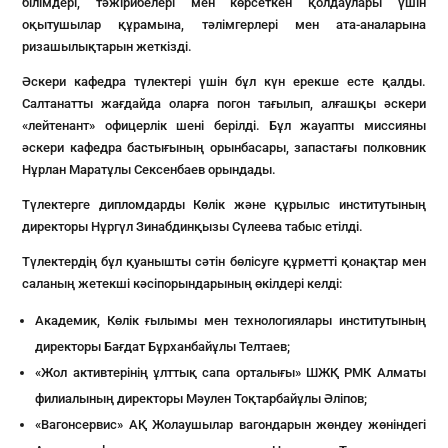
білімдері, тәжірибелері мен көрсеткен қолдаулары үшін
оқытушылар құрамына, тәлімгерлері мен ата-аналарына
ризашылықтарын жеткізді.
Әскери кафедра түлектері үшін бұл күн ерекше есте қалды.
Салтанатты жағдайда оларға погон тағылып, алғашқы әскери
«лейтенант» офицерлік шені берілді. Бұл жауапты миссияны
әскери кафедра бастығының орынбасары, запастағы полковник
Нұрлан Маратұлы Сексенбаев орындады.
Түлектерге дипломдарды Көлік және құрылыс институтының
директоры Нұргүл Зинабдинқызы Сүлеева табыс етілді.
Түлектердің бұл қуанышты сәтін бөлісуге құрметті қонақтар мен
саланың жетекші кәсіпорындарының өкілдері келді:
Академик, Көлік ғылымы мен технологиялары институтының
директоры Бағдат Бұрханбайұлы Телтаев;
«Жол активтерінің ұлттық сапа орталығы» ШЖҚ РМК Алматы
филиалының директоры Мәулен Тоқтарбайұлы Әліпов;
«Вагонсервис» АҚ Жолаушылар вагондарын жөндеу жөніндегі