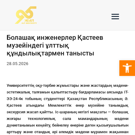
Болашақ инженерлер Қастеев
музейіндегі ұлттық
құндылықтармен танысты
Open 
28.05.2026
Университеттің оқу-тәрбие жұмыстары және жастардың мәдени-
эстетикалық талғамын қалыптастыру бағдарламасы аясында IT-
ЭЭ-24-4к тобының студенттері Қазақстан Республикасының Ә.
Қастеев атындағы Мемлекеттік өнер музейіне танымдық
экскурсия жасап қайтты. Іс-шараның негізгі мақсаты — болашақ
жоғары технологиялық сала мамандарының мәдени
дүниетанымын кеңейту, бейнелеу өнеріне деген қызығушылығын
арттыру және отандық әрі әлемдік мәдени мұрамен жақыннан