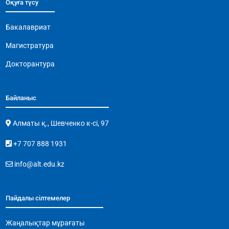
Оқуға түсу
Бакалавриат
Магистратура
Докторантура
Байланыс
Алматы қ., Шевченко к-сі, 97
+7 707 888 1931
info@alt.edu.kz
Пайдалы сілтемелер
Жаңалықтар мұрағаты