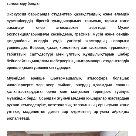
таныстыру болды.
Экскурсия барысында студенттер қазақстандық және әлемдік
суретшілердің бірегей туындыларымен танысып, тарихи және
заманауи өнер ағымдарын зерттеді. Музей
экспозицияларындағы кескіндеме, графика, мүсін және сәндік-
қолданбалы өнердің үздік үлгілері жастардың назарына
ұсынылды. Әсіресе, қазақ халқының сан ғасырлық тұрмысын,
табиғатын, салт-дәстүрі мен ұлттық құндылықтарын шебер
бейнелейтін қылқалам шеберлерінің шығармалары студенттердің
ерекше қызығушылығын тудырды.
Музейдегі ерекше шығармашылық атмосфера болашақ
инженерлерге зор әсер сыйлап, өнердің қоғамдық сананы
қалыптастырудағы орны мен маңызын тереңірек түсінуге
мүмкіндік берді. Осындай жүйелі мәдени іс-шаралар жастардың
рухани кемелденуіне, эстетикалық талғамының орнығуына және
ұлттық мәдениетке деген зор құрметінің артуына айрықша
ықпал етеді.