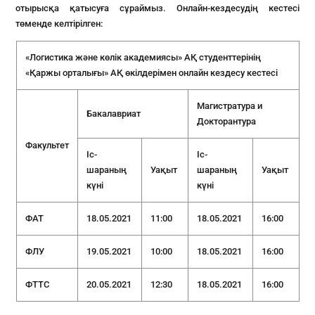
отырысқа қатысуға сұраймыз. Онлайн-кездесудің кестесі
төменде келтірілген:
«Логистика және көлік академиясы» АҚ студенттерінің
«Қаржы орталығы» АҚ өкілдерімен онлайн кездесу кестесі
Магистратура и
Бакалавриат
Докторантура
Факультет
Іс-
Іс-
шараның
Уақыт
шараның
Уақыт
күні
күні
ФАТ
18.05.2021
11:00
18.05.2021
16:00
ФЛУ
19.05.2021
10:00
18.05.2021
16:00
ФТТС
20.05.2021
12:30
18.05.2021
16:00