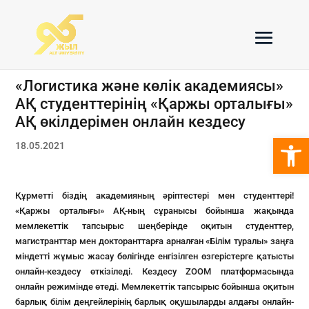
«Логистика және көлік академиясы»
АҚ студенттерінің «Қаржы орталығы»
АҚ өкілдерімен онлайн кездесу
Open 
18.05.2021
Құрметті біздің академияның әріптестері мен студенттері!
«Қаржы орталығы» АҚ-ның сұранысы бойынша жақында
мемлекеттік тапсырыс шеңберінде оқитын студенттер,
магистранттар мен докторанттарға арналған «Білім туралы» заңға
міндетті жұмыс жасау бөлігінде енгізілген өзгерістерге қатысты
онлайн-кездесу өткізіледі. Кездесу ZOOM платформасында
онлайн режимінде өтеді. Мемлекеттік тапсырыс бойынша оқитын
барлық білім деңгейлерінің барлық оқушыларды алдағы онлайн-