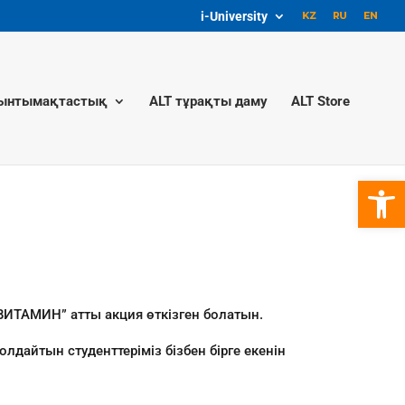
i-University
ынтымақтастық
ALT тұрақты даму
ALT Store
Open 
ВИТАМИН” атты акция өткізген болатын.
дайтын студенттеріміз бізбен бірге екенін