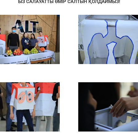
БІЗ САЛАУАТТЫ ӨМІР САЛТЫН ҚОЛДАЙМЫЗ!