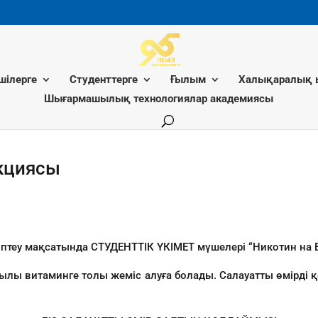
шілерге
Студенттерге
Ғылым
Халықаралық 
Шығармашылық технологиялар академиясы
кциясы
ріптеу мақсатында СТУДЕНТТІК ҮКІМЕТ мүшелері “Никотин на 
ылы витаминге толы жеміс алуға болады. Салауатты өмірді қол