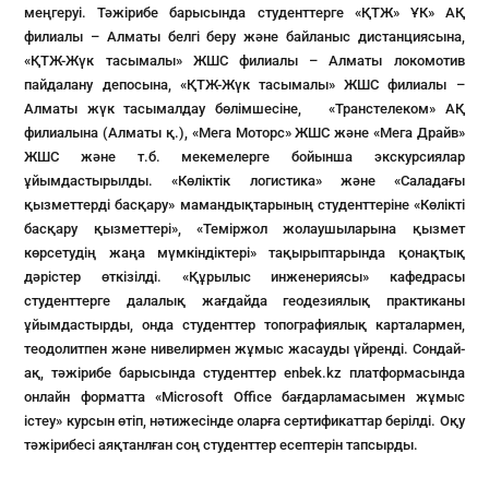
меңгеруі.
Тәжірибе барысында студенттерге «ҚТЖ» ҰК» АҚ
филиалы – Алматы белгі беру және байланыс дистанциясына,
«ҚТЖ-Жүк тасымалы» ЖШС филиалы – Алматы локомотив
пайдалану депосына, «ҚТЖ-Жүк тасымалы» ЖШС филиалы –
Алматы жүк тасымалдау бөлімшесіне, «Транстелеком» АҚ
филиалына (Алматы қ.), «Мега Моторс» ЖШС және «Мега Драйв»
ЖШС және т.б. мекемелерге бойынша экскурсиялар
ұйымдастырылды. «Көліктік логистика» және «
Саладағы
қызметтерді басқару
» мамандықтарының студенттеріне «Көлікті
басқару қызметтері», «Теміржол жолаушыларына қызмет
көрсетудің жаңа мүмкіндіктері» тақырыптарында қонақтық
дәрістер өткізілді.
«
Құрылыс инженериясы» кафедрасы
студенттерге далалық жағдайда геодезиялық практиканы
ұйымдастырды, онда студенттер топографиялық карталармен,
теодолитпен және нивелирмен жұмыс жасауды үйренді. Сондай-
ақ, тәжірибе барысында студенттер enbek.kz платформасында
онлайн форматта «Microsoft Office бағдарламасымен жұмыс
істеу» курсын өтіп, нәтижесінде оларға сертификаттар берілді. Оқу
тәжірибесі аяқтанлған соң студенттер есептерін тапсырды.