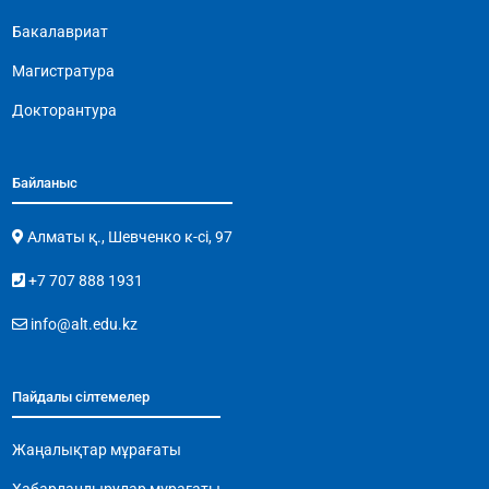
Бакалавриат
Магистратура
Докторантура
Байланыс
Алматы қ., Шевченко к-сі, 97
+7 707 888 1931
info@alt.edu.kz
Пайдалы сілтемелер
Жаңалықтар мұрағаты
Хабарландырулар мұрағаты