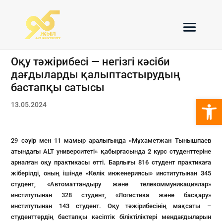
Оқу тәжірибесі — негізгі кәсіби
дағдыларды қалыптастырудың
бастапқы сатысы
Open 
13.05.2024
29 сәуір мен 11 мамыр аралығында «Мұхаметжан Тынышпаев
атындағы ALT университеті» қабырғасында 2 курс студенттеріне
арналған оқу практикасы өтті. Барлығы 816 студент практикаға
жіберілді, оның ішінде «Көлік инженериясы» институтынан 345
студент, «Автоматтандыру және телекоммуникациялар»
институтынан 328 студент, «Логистика және басқару»
институтынан 143 студент. Оқу тәжірибесінің мақсаты –
студенттердің бастапқы кәсіптік біліктіліктері мендағдыларын