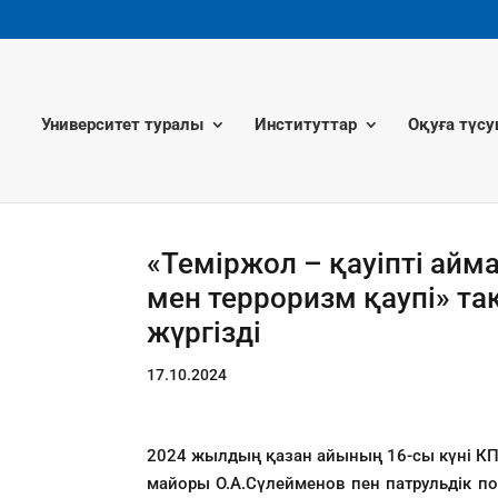
Университет туралы
Институттар
Оқуға түсу
«Теміржол – қауіпті айм
мен терроризм қаупі» 
жүргізді
17.10.2024
2024 жылдың қазан айының 16-сы күні КПД
майоры О.А.Сүлейменов пен патрульдік п