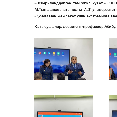
«Әскерилендірілген теміржол күзеті» ЖШС
М.Тынышпаев атындағы ALT университетіні
«Қоғам мен мемлекет үшін экстремизм мен
Қатысушылар: ассистент-профессор Абибулл