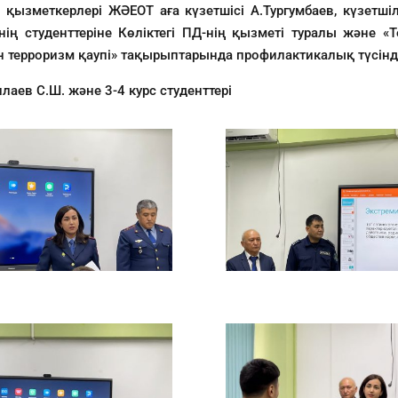
 қызметкерлері ЖӘЕОТ аға күзетшісі А.Тургумбаев, күзетшіл
ң студенттеріне Көліктегі ПД-нің қызметі туралы және «Т
 терроризм қаупі» тақырыптарында профилактикалық түсінд
аев С.Ш. және 3-4 курс студенттері