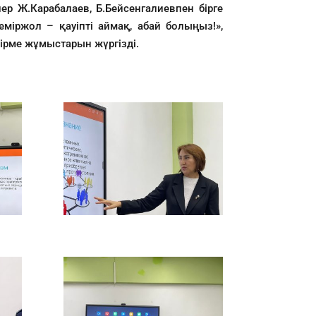
ер Ж.Карабалаев, Б.Бейсенгалиевпен бірге
еміржол – қауіпті аймақ, абай болыңыз!»,
ірме жұмыстарын жүргізді.