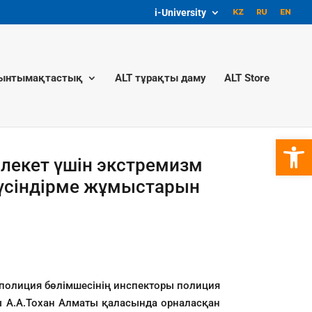
i-University
ынтымақтастық
ALT тұрақты даму
ALT Store
Open 
млекет үшін экстремизм
үсіндірме жұмыстарын
 полиция бөлімшесінің инспекторы полиция
ы А.А.Тохан Алматы қаласында орналасқан