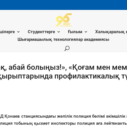
шілерге
Студенттерге
Ғылым
Халықаралық 
Шығармашылық технологиялар академиясы
ақ, абай болыңыз!», «Қоғам мен ме
тақырыптарында профилактикалық т
 Қонаев станциясындағы желілік полиция бөлімі әкімшілік
олиция тобының қызмет инспекторы полиция аға лейтенант