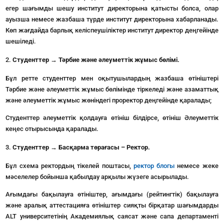
егер шағымды шешу институт директорына қатысты болса, олар
ауызша немесе жазбаша түрде институт директорына хабарланады.
Көп жағдайда барлық келіспеушіліктер институт директор деңгейінде
шешіледі.
Студенттер → Тәрбие және әлеуметтік жұмыс бөлімі.
Бұл ретте студенттер мен оқытушылардың жазбаша өтініштері
Тәрбие және әлеуметтік жұмыс бөлімінде тіркеледі және азаматтық
және әлеуметтік жұмыс жөніндегі проректор деңгейінде қаралады;
Студенттер әлеуметтік қолдауға өтініш білдірсе, өтініш Әлеуметтік
кеңес отырысында қаралады.
Студенттер → Басқарма төрағасы – Ректор.
Бұл схема ректордың тікелей поштасы,
ректор блогы
немесе жеке
мәселелер бойынша қабылдау арқылы жүзеге асырылады.
Ағымдағы бақылауға өтініштер, ағымдағы (рейтингтік) бақылауға
және аралық аттестацияға өтініштер сияқты бірқатар шағымдарды
ALT университетінің Академиялық саясат және сапа департаменті