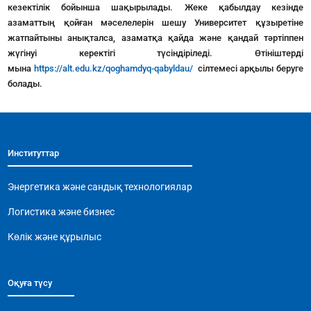
кезектілік бойынша шақырылады. Жеке қабылдау кезінде
азаматтың қойған мәселелерін шешу Университет құзыретіне
жатпайтыны анықталса, азаматқа қайда және қандай тәртіппен
жүгінуі керектігі түсіндіріледі. Өтініштерді
мына
https://alt.edu.kz/qoghamdyq-qabyldau/
сілтемесі арқылы беруге
болады.
Институттар
Энергетика және сандық технологиялар
Логистика және бизнес
Көлік және құрылыс
Оқуға түсу