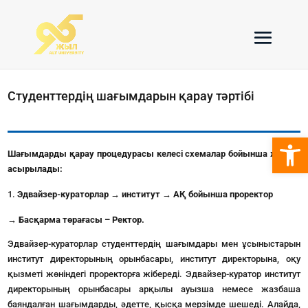
Студенттердің шағымдарын қарау тәртібі
Open 
Шағымдарды қарау процедурасы келесі схемалар бойынша жүзеге
асырылады:
Эдвайзер-кураторлар → институт → АҚ бойынша проректор
→ Басқарма төрағасы – Ректор.
Эдвайзер-кураторлар студенттердің шағымдары мен ұсыныстарын
институт директорының орынбасары, институт директорына, оқу
қызметі жөніндегі проректорға жібереді. Эдвайзер-куратор институт
директорының орынбасары арқылы ауызша немесе жазбаша
баяндалған шағымдарды, әдетте, қысқа мерзімде шешеді. Алайда,