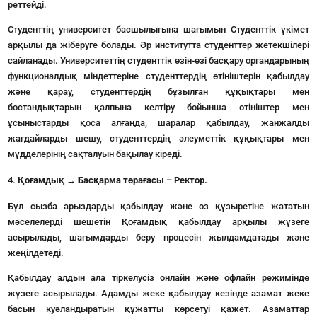
реттейді.
Студенттің университет басшылығына шағымын Студенттік үкімет
арқылы да жіберуге болады. Әр институтта студенттер жетекшілері
сайланады. Университеттің студенттік өзін-өзі басқару органдарының
функционалдық міндеттеріне студенттердің өтініштерін қабылдау
және қарау, студенттердің бұзылған құқықтары мен
бостандықтарын қалпына келтіру бойынша өтініштер мен
ұсыныстарды қоса алғанда, шаралар қабылдау, жанжалды
жағдайларды шешу, студенттердің әлеуметтік құқықтары мен
мүдделерінің сақталуын бақылау кіреді.
Қоғамдық → Басқарма төрағасы – Ректор.
Бұл сызба арыздарды қабылдау және өз құзыретіне жататын
мәселелерді шешетін Қоғамдық қабылдау арқылы жүзеге
асырылады, шағымдарды беру процесін жылдамдатады және
жеңілдетеді.
Қабылдау алдын ала тіркелусіз онлайн және офлайн режимінде
жүзеге асырылады. Адамды жеке қабылдау кезінде азамат жеке
басын куәландыратын құжатты көрсетуі қажет. Азаматтар