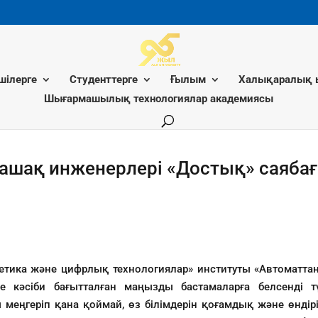
шілерге
Студенттерге
Ғылым
Халықаралық 
Шығармашылық технологиялар академиясы
лашақ инженерлері «Достық» саяба
етика және цифрлық технологиялар» институты «Автоматта
не кәсіби бағытталған маңызды бастамаларға белсенді т
меңгеріп қана қоймай, өз білімдерін қоғамдық және өндіріс