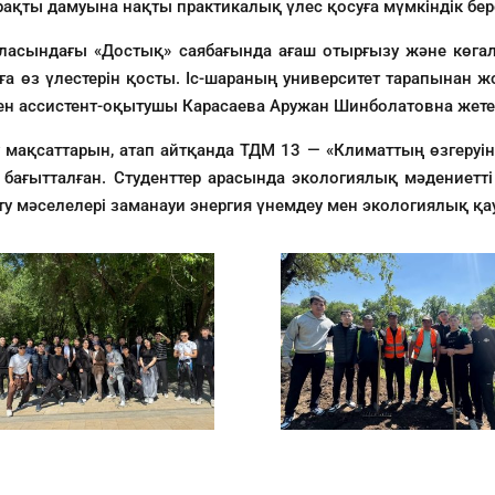
ақты дамуына нақты практикалық үлес қосуға мүмкіндік бер
аласындағы «Достық» саябағында ағаш отырғызу және көга
 өз үлестерін қосты. Іс-шараның университет тарапынан ж
н ассистент-оқытушы Карасаева Аружан Шинболатовна жетекш
у мақсаттарын, атап айтқанда ТДМ 13 — «Климаттың өзгеруі
а бағытталған. Студенттер арасында экологиялық мәдениетт
у мәселелері заманауи энергия үнемдеу мен экологиялық қау