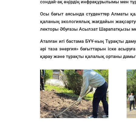
сондай-ақ өңірдің инфрақұрылымы мен тұр
Осы бағыт аясында студенттер Алматы қ
қаланың экологиялық жағдайын жақсартуға
лекторы Әбуғазы Асылзат Шарапатқызы ме
Аталған игі бастама БҰҰ-ның Тұрақты дам
әрі таза энергия» бағыттарын іске асыруғ
қарау және тұрақты қалалық ортаны дамыт