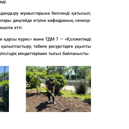
еді.
лдандыру жұмыстарына белсенді қатысып,
оғары деңгейде өтуіне кафедраның сениор-
ілік етті.
не қарсы күрес» және ТДМ 7 — «Қолжетімді
і қалыптастыру, табиғи ресурстарға ұқыпты
іпсіздік міндеттерімен тығыз байланысты.