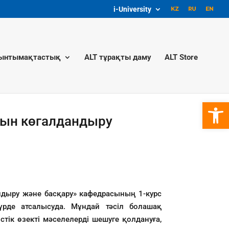
i-University
ынтымақтастық
ALT тұрақты даму
ALT Store
Open 
ғын көгалдандыру
ндыру және басқару» кафедрасының 1-курс
үрде атсалысуда. Мұндай тәсіл болашақ
тік өзекті мәселелерді шешуге қолдануға,