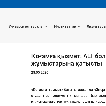
Университет туралы
Институттар
Оқуға түсу
Қоғамға қызмет: ALT бо
жұмыстарына қатысты
28.05.2026
«Қоғамға қызмет» бағыты аясында «Энерг
студенттері әлеуметтік маңызы бар жә
инженерлерге тек техникалық дағдыларды 